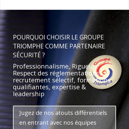
POURQUOI CHOISIR LE GROUPE
TRIOMPHE COMME PARTENAIRE
SÉCURITÉ ?
Professionnalisme, Rigueur,
Respect des réglementations,
recrutement sélectif, formations
qualifiantes, expertise &
leadership
Jugez de nos atouts différentiels
en entrant avec nos équipes