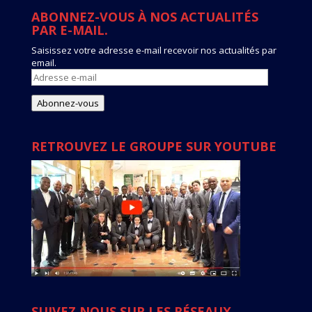
ABONNEZ-VOUS À NOS ACTUALITÉS
PAR E-MAIL.
Saisissez votre adresse e-mail recevoir nos actualités par
email.
Adresse
e-
mail
Abonnez-vous
RETROUVEZ LE GROUPE SUR YOUTUBE
SUIVEZ NOUS SUR LES RÉSEAUX