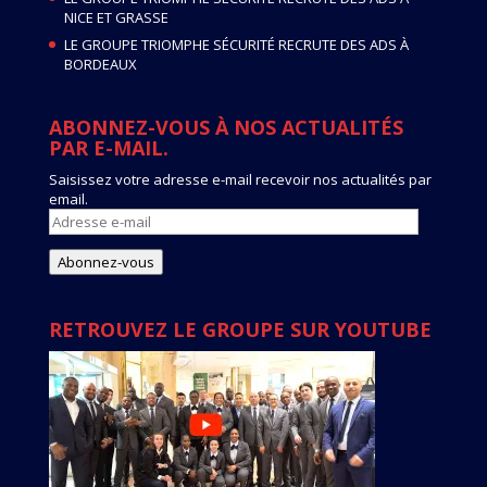
NICE ET GRASSE
LE GROUPE TRIOMPHE SÉCURITÉ RECRUTE DES ADS À
BORDEAUX
ABONNEZ-VOUS À NOS ACTUALITÉS
PAR E-MAIL.
Saisissez votre adresse e-mail recevoir nos actualités par
email.
Adresse
e-
mail
Abonnez-vous
RETROUVEZ LE GROUPE SUR YOUTUBE