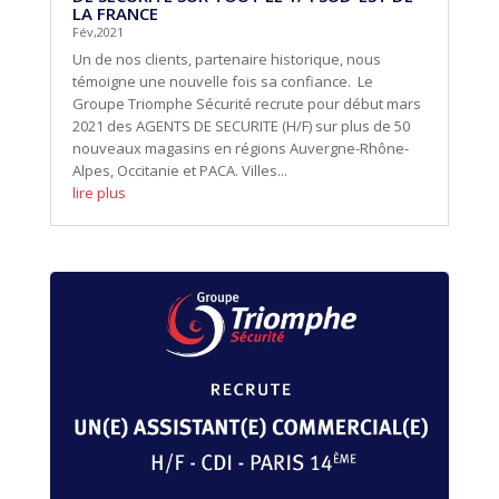
LA FRANCE
Fév,2021
Un de nos clients, partenaire historique, nous
témoigne une nouvelle fois sa confiance. Le
Groupe Triomphe Sécurité recrute pour début mars
2021 des AGENTS DE SECURITE (H/F) sur plus de 50
nouveaux magasins en régions Auvergne-Rhône-
Alpes, Occitanie et PACA. Villes...
lire plus