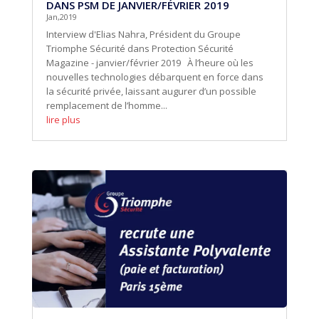
DANS PSM DE JANVIER/FÉVRIER 2019
Jan,2019
Interview d'Elias Nahra, Président du Groupe
Triomphe Sécurité dans Protection Sécurité
Magazine - janvier/février 2019 À l’heure où les
nouvelles technologies débarquent en force dans
la sécurité privée, laissant augurer d’un possible
remplacement de l’homme...
lire plus