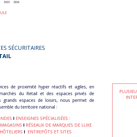
EULE
ES SÉCURITAIRES
TAIL
ices de proximité hyper réactifs et agiles, en
PLUSIEU
 marchés du Retail et des espaces privés de
INTE
 grands espaces de loisirs, nous permet de
mble du territoire national :
ANDES
I
ENSEIGNES SPÉCIALISÉES :
 MAGASINS
I
RÉSEAUX DE MARQUES DE LUXE
 HÔTELIERS
I
ENTREPÔTS ET SITES