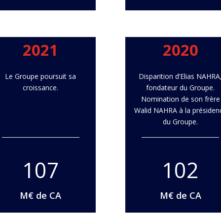
2021
2020
Le Groupe poursuit sa
Disparition d’Elias NAHRA
croissance.
fondateur du Groupe.
Nomination de son frère
Walid NAHRA à la présiden
du Groupe.
107
102
M€ de CA
M€ de CA