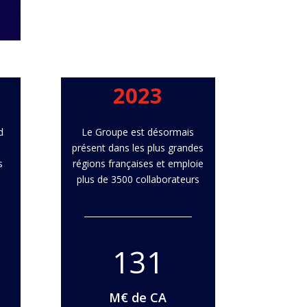
2023
d
Le Groupe est désormais
présent dans les plus grandes
s
régions françaises et emploie
plus de 3500 collaborateurs
131
M€ de CA