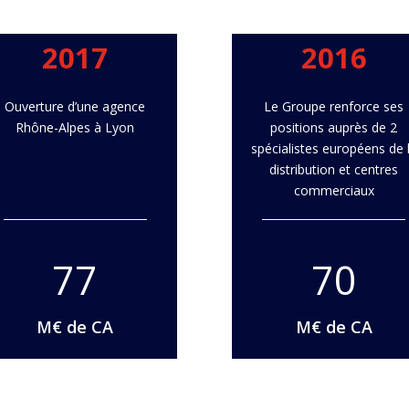
2017
2016
Ouverture d’une agence
Le Groupe renforce ses
Rhône-Alpes à Lyon
positions auprès de 2
spécialistes européens de 
distribution et centres
commerciaux
77
70
M€ de CA
M€ de CA