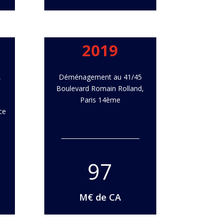
2019
,
Déménagement au 41/45
Boulevard Romain Rolland,
Paris 14ème
ce
97
M€ de CA