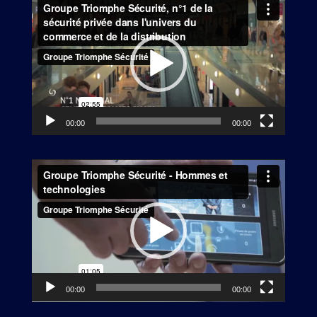
vidéo
00:00
00:00
Lecteur
vidéo
00:00
00:00