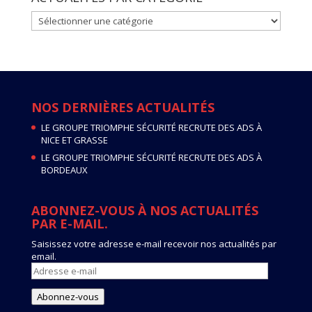
ACTUALITES
PAR
CATEGORIE
NOS DERNIÈRES ACTUALITÉS
LE GROUPE TRIOMPHE SÉCURITÉ RECRUTE DES ADS À
NICE ET GRASSE
LE GROUPE TRIOMPHE SÉCURITÉ RECRUTE DES ADS À
BORDEAUX
ABONNEZ-VOUS À NOS ACTUALITÉS
PAR E-MAIL.
Saisissez votre adresse e-mail recevoir nos actualités par
email.
Adresse
e-
mail
Abonnez-vous