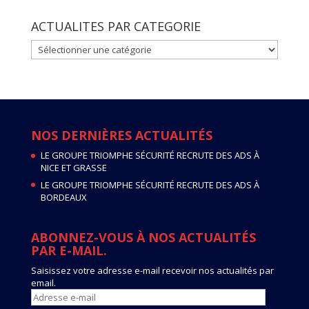
ACTUALITES PAR CATEGORIE
ACTUALITES
PAR
CATEGORIE
NOS DERNIÈRES ACTUALITÉS
LE GROUPE TRIOMPHE SÉCURITÉ RECRUTE DES ADS À
NICE ET GRASSE
LE GROUPE TRIOMPHE SÉCURITÉ RECRUTE DES ADS À
BORDEAUX
ABONNEZ-VOUS À NOS ACTUALITÉS
PAR E-MAIL.
Saisissez votre adresse e-mail recevoir nos actualités par
email.
Adresse
e-