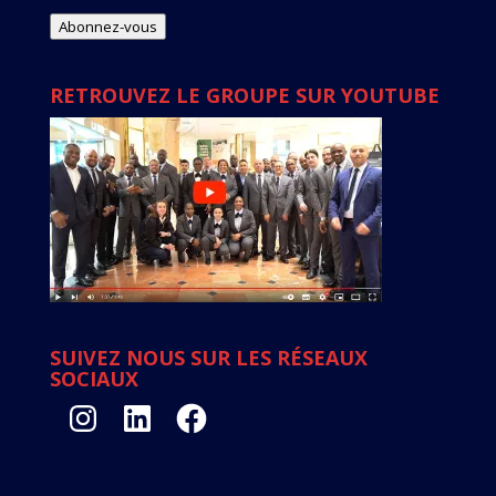
e-
mail
Abonnez-vous
RETROUVEZ LE GROUPE SUR YOUTUBE
SUIVEZ NOUS SUR LES RÉSEAUX
SOCIAUX
Instagram
LinkedIn
Facebook