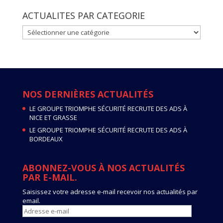
ACTUALITES PAR CATEGORIE
ACTUALITES
PAR
CATEGORIE
NOS DERNIÈRES ACTUALITÉS
LE GROUPE TRIOMPHE SÉCURITÉ RECRUTE DES ADS À
NICE ET GRASSE
LE GROUPE TRIOMPHE SÉCURITÉ RECRUTE DES ADS À
BORDEAUX
ABONNEZ-VOUS À NOS ACTUALITÉS
PAR E-MAIL.
Saisissez votre adresse e-mail recevoir nos actualités par
email.
Adresse
e-