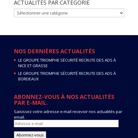
ACTUALITES PAR CATEGORIE
ACTUALITES
PAR
CATEGORIE
NOS DERNIÈRES ACTUALITÉS
LE GROUPE TRIOMPHE SÉCURITÉ RECRUTE DES ADS À
NICE ET GRASSE
LE GROUPE TRIOMPHE SÉCURITÉ RECRUTE DES ADS À
BORDEAUX
ABONNEZ-VOUS À NOS ACTUALITÉS
PAR E-MAIL.
Saisissez votre adresse e-mail recevoir nos actualités par
email.
Adresse
e-
mail
Abonnez-vous