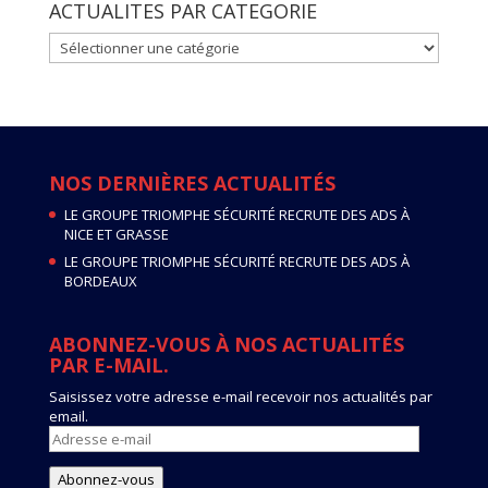
ACTUALITES PAR CATEGORIE
ACTUALITES
PAR
CATEGORIE
NOS DERNIÈRES ACTUALITÉS
LE GROUPE TRIOMPHE SÉCURITÉ RECRUTE DES ADS À
NICE ET GRASSE
LE GROUPE TRIOMPHE SÉCURITÉ RECRUTE DES ADS À
BORDEAUX
ABONNEZ-VOUS À NOS ACTUALITÉS
PAR E-MAIL.
Saisissez votre adresse e-mail recevoir nos actualités par
email.
Adresse
e-
mail
Abonnez-vous