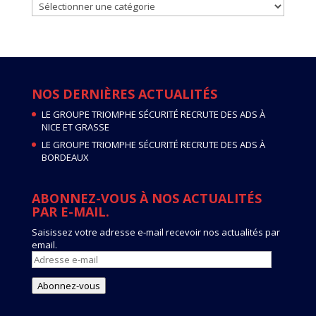
ACTUALITES
PAR
CATEGORIE
NOS DERNIÈRES ACTUALITÉS
LE GROUPE TRIOMPHE SÉCURITÉ RECRUTE DES ADS À
NICE ET GRASSE
LE GROUPE TRIOMPHE SÉCURITÉ RECRUTE DES ADS À
BORDEAUX
ABONNEZ-VOUS À NOS ACTUALITÉS
PAR E-MAIL.
Saisissez votre adresse e-mail recevoir nos actualités par
email.
Adresse
e-
mail
Abonnez-vous