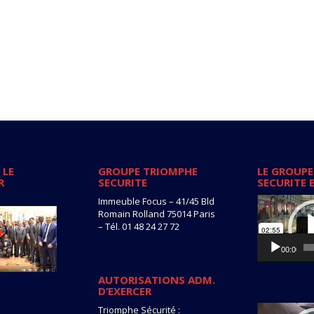
 LE
GROUPE TRIOMPHE
LE GROUPE
R
SECURITE
SECURITE 
Lecteur
Immeuble Focus – 41/45 Bld
vidéo
Romain Rolland 75014 Paris
– Tél. 01 48 24 27 72
00:00
AUTORISATIONS ADM.
D’EXERCER
Lecteur
Triomphe Sécurité :