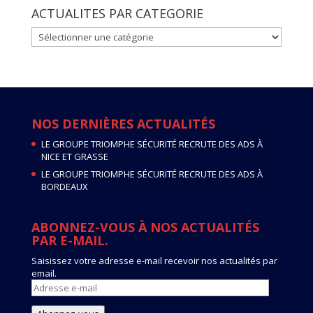
ACTUALITES PAR CATEGORIE
ACTUALITES
PAR
CATEGORIE
NOS DERNIÈRES ACTUALITÉS
LE GROUPE TRIOMPHE SÉCURITÉ RECRUTE DES ADS À
NICE ET GRASSE
LE GROUPE TRIOMPHE SÉCURITÉ RECRUTE DES ADS À
BORDEAUX
ABONNEZ-VOUS À NOS ACTUALITÉS
PAR E-MAIL.
Saisissez votre adresse e-mail recevoir nos actualités par
email.
Adresse
e-
mail