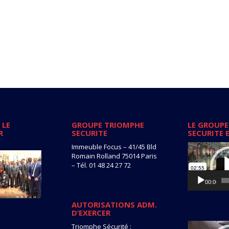
 LE
GROUPE TRIOMPHE
LE GROUPE
R
SECURITE
SECURITE 
Lecteur
Immeuble Focus – 41/45 Bld
vidéo
Romain Rolland 75014 Paris
– Tél. 01 48 24 27 72
00:00
AUTORISATIONS ADM.
D’EXERCER
Lecteur
Triomphe Sécurité :