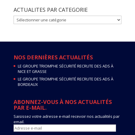
ACTUALITES PAR CATEGORIE
ACTUALITES
PAR
CATEGORIE
NOS DERNIÈRES ACTUALITÉS
LE GROUPE TRIOMPHE SÉCURITÉ RECRUTE DES ADS À
NICE ET GRASSE
LE GROUPE TRIOMPHE SÉCURITÉ RECRUTE DES ADS À
BORDEAUX
ABONNEZ-VOUS À NOS ACTUALITÉS
PAR E-MAIL.
Saisissez votre adresse e-mail recevoir nos actualités par
email.
Adresse
e-