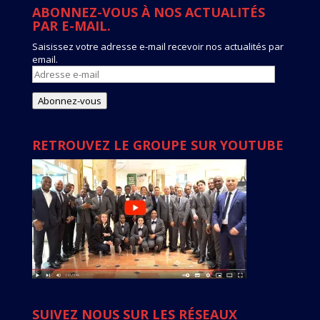
ABONNEZ-VOUS À NOS ACTUALITÉS
PAR E-MAIL.
Saisissez votre adresse e-mail recevoir nos actualités par
email.
Adresse
e-
mail
Abonnez-vous
RETROUVEZ LE GROUPE SUR YOUTUBE
SUIVEZ NOUS SUR LES RÉSEAUX