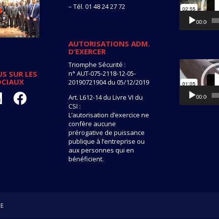
– Tél. 01 48 24 27 72
00:00
AUTORISATIONS ADM.
D’EXERCER
Lecteur
Triomphe Sécurité :
vidéo
n° AUT-075-2118-12-05-
S SUR LES
OCIAUX
20190721904 du 05/12/2019
kedIn
Facebook
Art. L612-14 du Livre VI du
00:00
CSI :
L’autorisation d’exercice ne
confère aucune
prérogative de puissance
publique à l’entreprise ou
aux personnes qui en
bénéficient.
TE