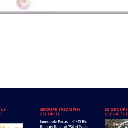
 LE
GROUPE TRIOMPHE
LE GROUPE
R
SECURITE
SECURITE 
Lecteur
Immeuble Focus – 41/45 Bld
vidéo
Romain Rolland 75014 Paris