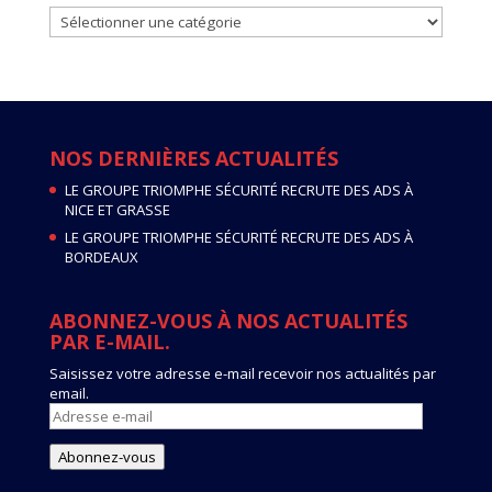
ACTUALITES
PAR
CATEGORIE
NOS DERNIÈRES ACTUALITÉS
LE GROUPE TRIOMPHE SÉCURITÉ RECRUTE DES ADS À
NICE ET GRASSE
LE GROUPE TRIOMPHE SÉCURITÉ RECRUTE DES ADS À
BORDEAUX
ABONNEZ-VOUS À NOS ACTUALITÉS
PAR E-MAIL.
Saisissez votre adresse e-mail recevoir nos actualités par
email.
Adresse
e-
mail
Abonnez-vous