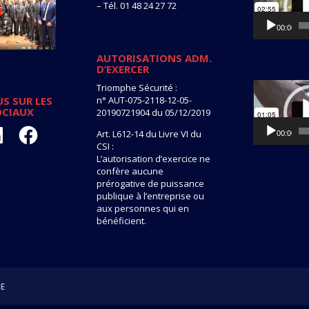
– Tél. 01 48 24 27 72
00:00
AUTORISATIONS ADM.
D’EXERCER
Lecteur
Triomphe Sécurité :
vidéo
n° AUT-075-2118-12-05-
S SUR LES
OCIAUX
20190721904 du 05/12/2019
kedIn
Facebook
Art. L612-14 du Livre VI du
00:00
CSI :
L’autorisation d’exercice ne
confère aucune
prérogative de puissance
publique à l’entreprise ou
aux personnes qui en
bénéficient.
TE