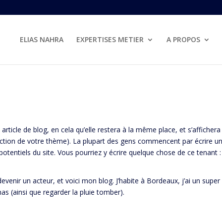
ELIAS NAHRA
EXPERTISES METIER
A PROPOS
 article de blog, en cela qu’elle restera à la même place, et s’affichera
nction de votre thème). La plupart des gens commencent par écrire u
potentiels du site. Vous pourriez y écrire quelque chose de ce tenant :
evenir un acteur, et voici mon blog. J’habite à Bordeaux, j’ai un super
nas (ainsi que regarder la pluie tomber).