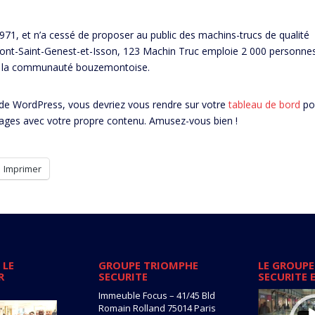
971, et n’a cessé de proposer au public des machins-trucs de qualité
ont-Saint-Genest-et-Isson, 123 Machin Truc emploie 2 000 personnes
our la communauté bouzemontoise.
 de WordPress, vous devriez vous rendre sur votre
tableau de bord
po
 pages avec votre propre contenu. Amusez-vous bien !
Imprimer
 LE
GROUPE TRIOMPHE
LE GROUPE
R
SECURITE
SECURITE 
Lecteur
Immeuble Focus – 41/45 Bld
vidéo
Romain Rolland 75014 Paris