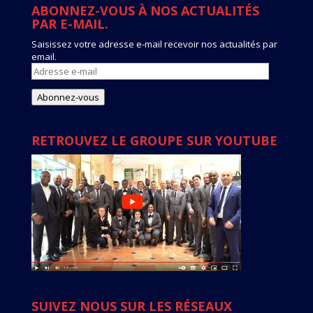
ABONNEZ-VOUS À NOS ACTUALITÉS
PAR E-MAIL.
Saisissez votre adresse e-mail recevoir nos actualités par
email.
Adresse
e-
mail
Abonnez-vous
RETROUVEZ LE GROUPE SUR YOUTUBE
SUIVEZ NOUS SUR LES RÉSEAUX