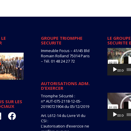
 LE
GROUPE TRIOMPHE
LE GROUPE
R
SECURITE
SECURITE 
Lecteur
Immeuble Focus – 41/45 Bld
vidéo
Romain Rolland 75014 Paris
– Tél. 01 48 24 27 72
00:00
AUTORISATIONS ADM.
D’EXERCER
Lecteur
Triomphe Sécurité :
vidéo
n° AUT-075-2118-12-05-
S SUR LES
OCIAUX
20190721904 du 05/12/2019
kedIn
Facebook
Art. L612-14 du Livre VI du
00:00
CSI :
L’autorisation d’exercice ne