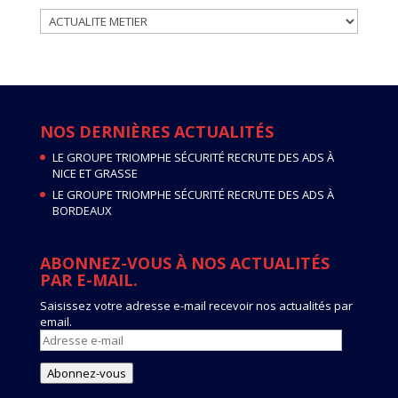
ACTUALITES
PAR
CATEGORIE
NOS DERNIÈRES ACTUALITÉS
LE GROUPE TRIOMPHE SÉCURITÉ RECRUTE DES ADS À
NICE ET GRASSE
LE GROUPE TRIOMPHE SÉCURITÉ RECRUTE DES ADS À
BORDEAUX
ABONNEZ-VOUS À NOS ACTUALITÉS
PAR E-MAIL.
Saisissez votre adresse e-mail recevoir nos actualités par
email.
Adresse
e-
mail
Abonnez-vous