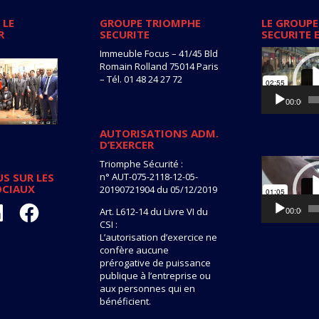
 LE
GROUPE TRIOMPHE
LE GROUPE
R
SECURITE
SECURITE 
Lecteur
Immeuble Focus – 41/45 Bld
vidéo
Romain Rolland 75014 Paris
– Tél. 01 48 24 27 72
00:00
AUTORISATIONS ADM.
D’EXERCER
Lecteur
Triomphe Sécurité :
vidéo
n° AUT-075-2118-12-05-
S SUR LES
OCIAUX
20190721904 du 05/12/2019
kedIn
Facebook
Art. L612-14 du Livre VI du
00:00
CSI :
L’autorisation d’exercice ne
confère aucune
prérogative de puissance
publique à l’entreprise ou
aux personnes qui en
bénéficient.