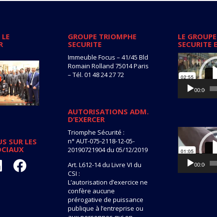
 LE
GROUPE TRIOMPHE
LE GROUPE
R
SECURITE
SECURITE 
Lecteur
Immeuble Focus – 41/45 Bld
vidéo
Romain Rolland 75014 Paris
– Tél. 01 48 24 27 72
00:00
AUTORISATIONS ADM.
D’EXERCER
Lecteur
Triomphe Sécurité :
vidéo
n° AUT-075-2118-12-05-
S SUR LES
OCIAUX
20190721904 du 05/12/2019
kedIn
Facebook
Art. L612-14 du Livre VI du
00:00
CSI :
L’autorisation d’exercice ne
confère aucune
prérogative de puissance
publique à l’entreprise ou
aux personnes qui en