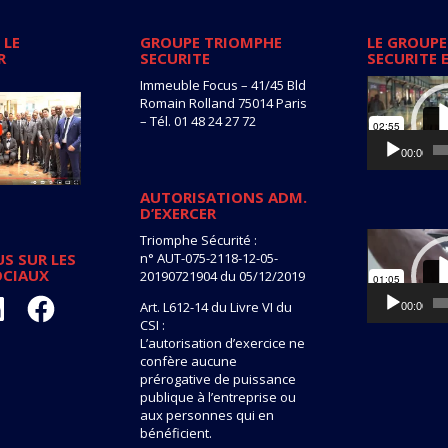
 LE
GROUPE TRIOMPHE
LE GROUPE
R
SECURITE
SECURITE 
Lecteur
Immeuble Focus – 41/45 Bld
vidéo
Romain Rolland 75014 Paris
– Tél. 01 48 24 27 72
00:00
AUTORISATIONS ADM.
D’EXERCER
Lecteur
Triomphe Sécurité :
vidéo
n° AUT-075-2118-12-05-
S SUR LES
OCIAUX
20190721904 du 05/12/2019
kedIn
Facebook
Art. L612-14 du Livre VI du
00:00
CSI :
L’autorisation d’exercice ne
confère aucune
prérogative de puissance
publique à l’entreprise ou
aux personnes qui en
bénéficient.