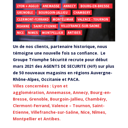
Un de nos clients, partenaire historique, nous
témoigne une nouvelle fois sa confiance. Le
Groupe Triomphe Sécurité recrute pour début
mars 2021 des AGENTS DE SECURITE (H/F) sur plus
de 50 nouveaux magasins en régions Auvergne-
Rhône-Alpes, Occitanie et PACA.
Villes concernées : Lyon et
agglomération, Annemasse, Annecy, Bourg-en-
Bresse, Grenoble, Bourgoin-Jallieu, Chambéry,
Clermont-Ferrand, Valence – Tournon, Saint-
Etienne, Villefranche-sur-Saône, Nice, Nîmes,
Montpellier et Antibes.