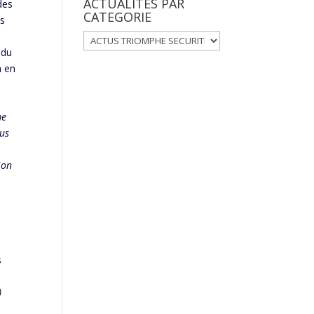
ACTUALITES PAR
des
CATEGORIE
rs
ACTUALITES
 du
PAR
n en
CATEGORIE
me
lus
ion
s
)