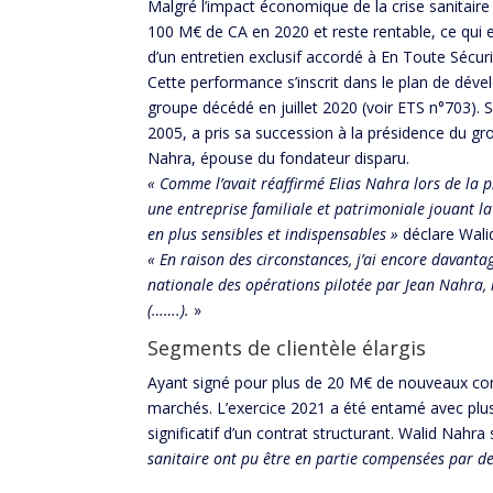
Malgré l’impact économique de la crise sanitaire 
100 M€ de CA en 2020 et reste rentable, ce qui e
d’un entretien exclusif accordé à En Toute Sécuri
Cette performance s’inscrit dans le plan de dév
groupe décédé en juillet 2020 (voir ETS n°703). S
2005, a pris sa succession à la présidence du gro
Nahra, épouse du fondateur disparu.
« Comme l’avait réaffirmé Elias Nahra lors de la
une entreprise familiale et patrimoniale jouant l
en plus sensibles et indispensables »
déclare Wali
« En raison des circonstances, j’ai encore davant
nationale des opérations pilotée par Jean Nahra, 
(…….).
»
Segments de clientèle élargis
Ayant signé pour plus de 20 M€ de nouveaux cont
marchés. L’exercice 2021 a été entamé avec plusi
significatif d’un contrat structurant. Walid Nahra
sanitaire ont pu être en partie compensées par des