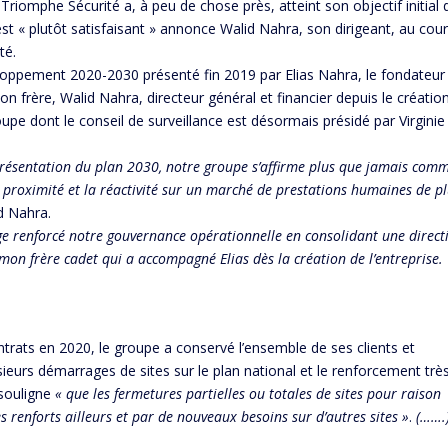
Triomphe Sécurité a, à peu de chose près, atteint son objectif initial 
st « plutôt satisfaisant » annonce Walid Nahra, son dirigeant, au cou
té.
eloppement 2020-2030 présenté fin 2019 par Elias Nahra, le fondateur
on frère, Walid Nahra, directeur général et financier depuis le créatio
upe dont le conseil de surveillance est désormais présidé par Virginie
 présentation du plan 2030, notre groupe s’affirme plus que jamais com
a proximité et la réactivité sur un marché de prestations humaines de p
d Nahra.
age renforcé notre gouvernance opérationnelle en consolidant une direct
mon frère cadet qui a accompagné Elias dès la création de l’entreprise.
rats en 2020, le groupe a conservé l’ensemble de ses clients et
eurs démarrages de sites sur le plan national et le renforcement trè
 souligne
« que les fermetures partielles ou totales de sites pour raison
 renforts ailleurs et par de nouveaux besoins sur d’autres sites »
.
(…….